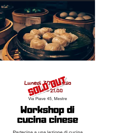
SOLD OUT
Lunedì 30 gennaio
19.0
0 - 21.00
Via P
iave 45, Mestre
Workshop di
cucina cinese
Partecipa a una lezione di cucina