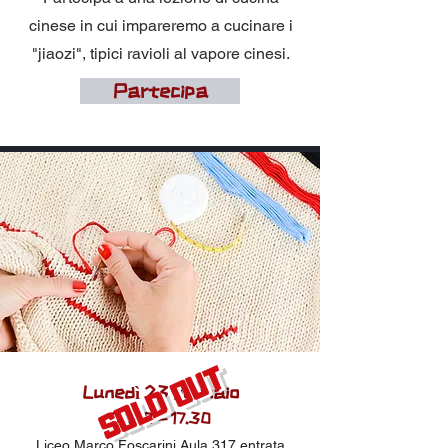
cinese in cui impareremo a cucinare i
"jiaozi", tipici ravioli al vapore cinesi.
Partecipa
SOLD OUT
Lunedì 23 gennaio
16.0
0 - 17.30
Liceo Marco Foscarini Aula 317 entrata