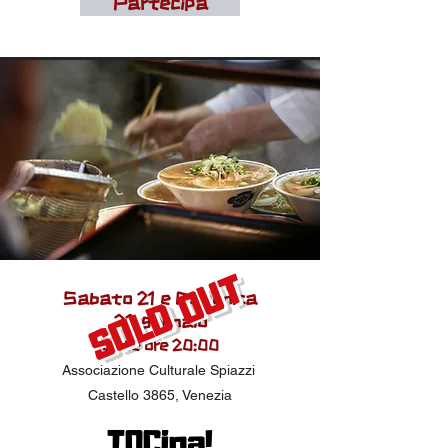
Partecipa
SOLD OUT
Sabato 21 e Domenica
22
gennai
o
dalle ore 20:00
Associazione Culturale Spiazzi
Castello 3865, Venezia
TOCina!