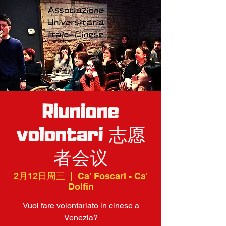
Riunione
volontari 志愿
者会议
2月12日周三
  |  
Ca' Foscari - Ca'
Dolfin
Vuoi fare volontariato in cinese a
Venezia?