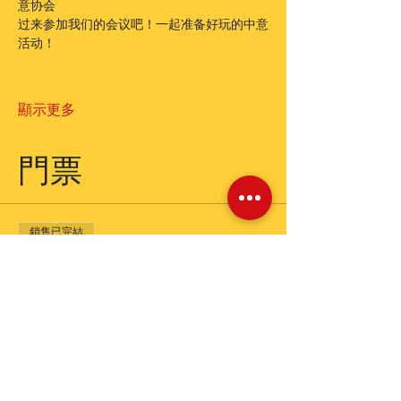
意协会  
过来参加我们的会议吧！一起准备好玩的中意
活动！ 
顯示更多
門票
銷售已完結
票券類型
Madrelingua Italiano
更多資訊
價格
€0.00