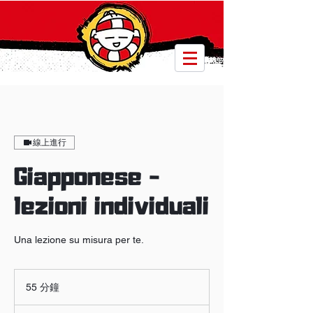
線上進行
Giapponese -
lezioni individuali
Una lezione su misura per te.
55 分鐘
5
5