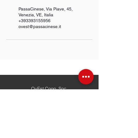
PassaCinese, Via Piave, 45,
Venezia, VE, Italia
+393393155956
ovest@passacinese.it
OvEst Coop. Soc.
Sede Mestre
, Via Piave 45
Email:
ovest@passacinese.it
微信电话:
0039 3393155956
APS PassaCinese
Venezia, Cannaregio 387/I
Email:
info@passacinese.it