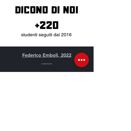
DICONO DI NOI
+220
studenti seguiti dal 2016
Federico Emboli, 2022
Ho iniziato per caso, su invito di
una collega, a seguire un corso di
lingua cinese tenuto
dall'insegnante Giorgia durante il
lockdown; non sono riuscito poi a
fermarmi. Da insegnante non
posso che apprezzare la qualità
del servizio, per me un telescopio
molto importante per capire cosa